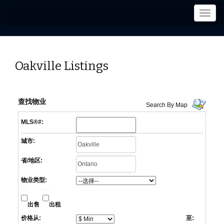
菜
单
Oakville Listings
查找物业
Search By Map
MLS®#:
城市:
省/地区:
物业类型:
出售
出租
价格从:
至: