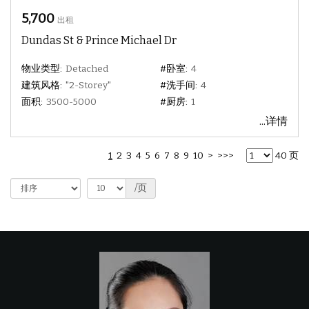
5,700
出租
Dundas St & Prince Michael Dr
物业类型:
Detached
#卧室:
4
建筑风格:
"2-Storey"
#洗手间:
4
面积:
3500-5000
#厨房:
1
...详情
1
2
3
4
5
6
7
8
9
10
>
>>>
40 页
/页