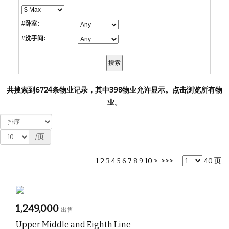
#卧室:
#洗手间:
共搜索到6724条物业记录，其中398物业允许显示。
点击浏览所有物
业。
/页
1
2
3
4
5
6
7
8
9
10
>
>>>
40 页
1,249,000
出售
Upper Middle and Eighth Line