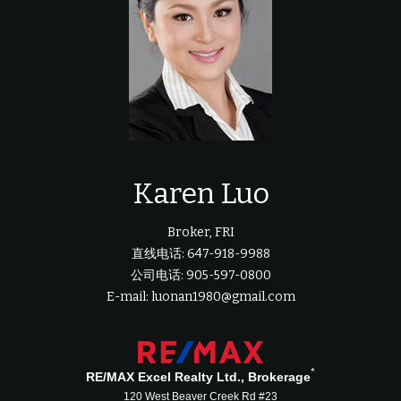
Karen Luo
Broker, FRI
直线电话: 647-918-9988
公司电话: 905-597-0800
E-mail: luonan1980@gmail.com
*
RE/MAX Excel Realty Ltd., Brokerage
120 West Beaver Creek Rd #23