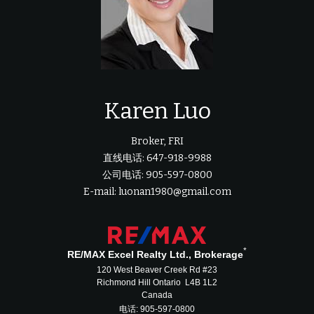
Karen Luo
Broker, FRI
直线电话: 647-918-9988
公司电话: 905-597-0800
E-mail: luonan1980@gmail.com
*
RE/MAX Excel Realty Ltd., Brokerage
120 West Beaver Creek Rd #23
Richmond Hill Ontario L4B 1L2
Canada
电话: 905-597-0800